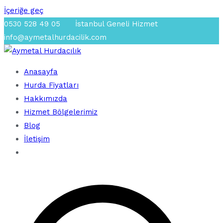
İçeriğe geç
0530 528 49 05
İstanbul Geneli Hizmet
info@aymetalhurdacilik.com
Anasayfa
En Yakın Hurdacı
Aymetal Hurdacılık
Hurda Fiyatları
Hakkımızda
Hizmet Bölgelerimiz
Blog
İletişim