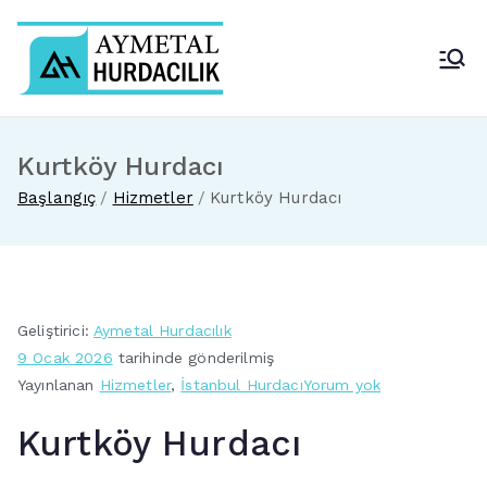
İçeriğe
geç
Aymetal Hurdacılık
En Yakın Hurdacı
Kurtköy Hurdacı
Başlangıç
Hizmetler
Kurtköy Hurdacı
Geliştirici:
Aymetal Hurdacılık
9 Ocak 2026
tarihinde gönderilmiş
Kurtköy
Yayınlanan
Hizmetler
,
İstanbul Hurdacı
Yorum yok
Hurdacı
Kurtköy Hurdacı