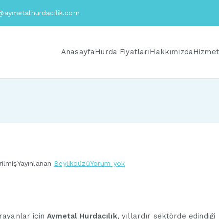
@aymetalhurdacilik.com
Anasayfa
Hurda Fiyatları
Hakkımızda
Hizmet
Kavaklı
ilmiş
Yayınlanan
Beylikdüzü
Yorum yok
Hurdacı
rayanlar için
Aymetal Hurdacılık
, yıllardır sektörde edindiği