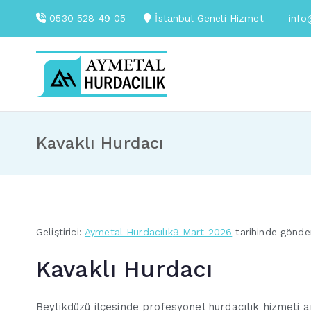
İçeriğe
0530 528 49 05
İstanbul Geneli Hizmet
info
geç
Aymetal Hurdacılık
En Yakın Hurdacı
Kavaklı Hurdacı
Geliştirici:
Aymetal Hurdacılık
9 Mart 2026
tarihinde gönder
Kavaklı Hurdacı
Beylikdüzü ilçesinde profesyonel hurdacılık hizmeti a