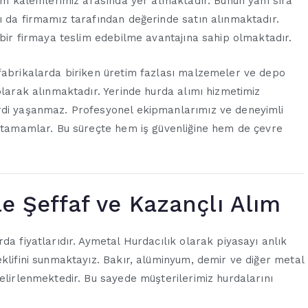
lım kalemlerimiz arasında yer almaktadır. Bunun yanı sıra
ı da firmamız tarafından değerinde satın alınmaktadır.
 bir firmaya teslim edebilme avantajına sahip olmaktadır.
 fabrikalarda biriken üretim fazlası malzemeler ve depo
olarak alınmaktadır. Yerinde hurda alımı hizmetimiz
erdi yaşanmaz. Profesyonel ekipmanlarımız ve deneyimli
e tamamlar. Bu süreçte hem iş güvenliğine hem de çevre
le Şeffaf ve Kazançlı Alım
da fiyatlarıdır. Aymetal Hurdacılık olarak piyasayı anlık
eklifini sunmaktayız. Bakır, alüminyum, demir ve diğer metal
belirlenmektedir. Bu sayede müşterilerimiz hurdalarını