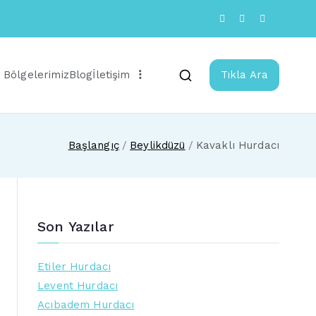
 Bölgelerimiz
Blog
İletişim
Tıkla Ara
Başlangıç
Beylikdüzü
Kavaklı Hurdacı
Son Yazılar
Etiler Hurdacı
Levent Hurdacı
Acıbadem Hurdacı