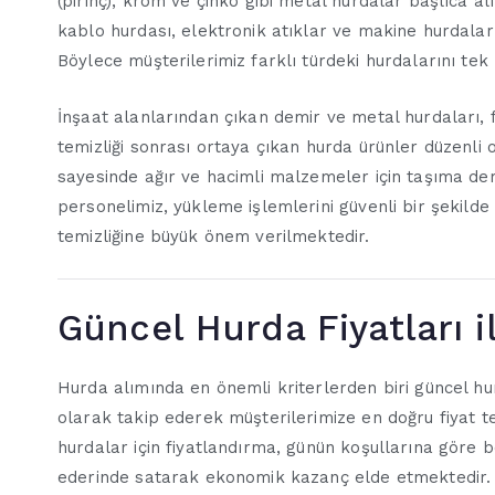
(pirinç), krom ve çinko gibi metal hurdalar başlıca a
kablo hurdası, elektronik atıklar ve makine hurdalar
Böylece müşterilerimiz farklı türdeki hurdalarını tek
İnşaat alanlarından çıkan demir ve metal hurdaları,
temizliği sonrası ortaya çıkan hurda ürünler düzenli 
sayesinde ağır ve hacimli malzemeler için taşıma d
personelimiz, yükleme işlemlerini güvenli bir şekild
temizliğine büyük önem verilmektedir.
Güncel Hurda Fiyatları i
Hurda alımında en önemli kriterlerden biri güncel hur
olarak takip ederek müşterilerimize en doğru fiyat t
hurdalar için fiyatlandırma, günün koşullarına göre 
ederinde satarak ekonomik kazanç elde etmektedir.