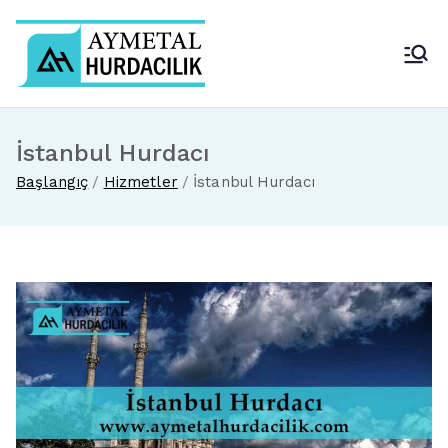
İçeriğe
geç
Aymetal Hurdacılık
En Yakın Hurdacı
İstanbul Hurdacı
Başlangıç
Hizmetler
İstanbul Hurdacı