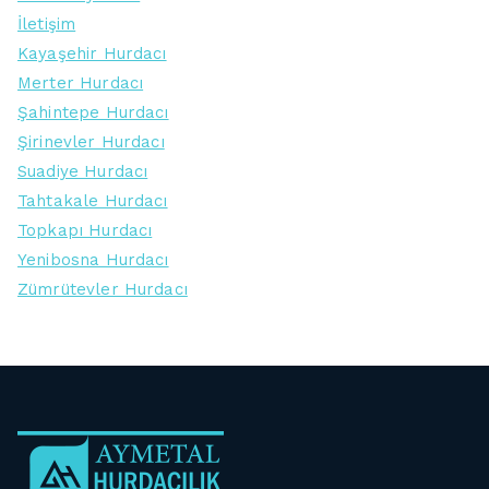
İletişim
Kayaşehir Hurdacı
Merter Hurdacı
Şahintepe Hurdacı
Şirinevler Hurdacı
Suadiye Hurdacı
Tahtakale Hurdacı
Topkapı Hurdacı
Yenibosna Hurdacı
Zümrütevler Hurdacı