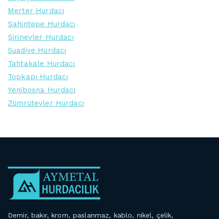
Merter Hurdacı
Şahintepe Hurdacı
Şirinevler Hurdacı
Suadiye Hurdacı
Tahtakale Hurdacı
Topkapı Hurdacı
Yenibosna Hurdacı
Zümrütevler Hurdacı
Demir, bakır, krom, paslanmaz, kablo, nikel, çelik,