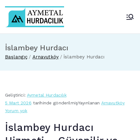
İçeriğe
geç
Aymetal Hurdacılık
En Yakın Hurdacı
İslambey Hurdacı
Başlangıç
Arnavutköy
İslambey Hurdacı
Geliştirici:
Aymetal Hurdacılık
5 Mart 2026
tarihinde gönderilmiş
Yayınlanan
Arnavutköy
İslambey
Yorum yok
Hurdacı
İslambey Hurdacı