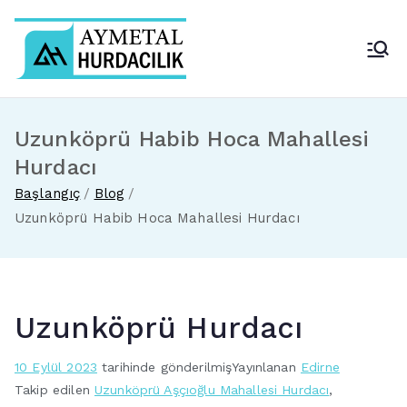
İçeriğe
geç
Aymetal Hurdacılık
En Yakın Hurdacı
Uzunköprü Habib Hoca Mahallesi
Hurdacı
Başlangıç
Blog
Uzunköprü Habib Hoca Mahallesi Hurdacı
Uzunköprü Hurdacı
10 Eylül 2023
tarihinde gönderilmiş
Yayınlanan
Edirne
Takip edilen
Uzunköprü Aşçıoğlu Mahallesi Hurdacı
,