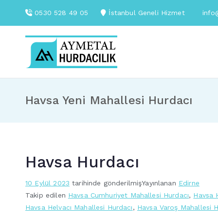
İçeriğe
0530 528 49 05
İstanbul Geneli Hizmet
info
geç
Aymetal Hurdacılık
En Yakın Hurdacı
Havsa Yeni Mahallesi Hurdacı
Havsa Hurdacı
10 Eylül 2023
tarihinde gönderilmiş
Yayınlanan
Edirne
Takip edilen
Havsa Cumhuriyet Mahallesi Hurdacı
,
Havsa H
Havsa Helvacı Mahallesi Hurdacı
,
Havsa Varoş Mahallesi 