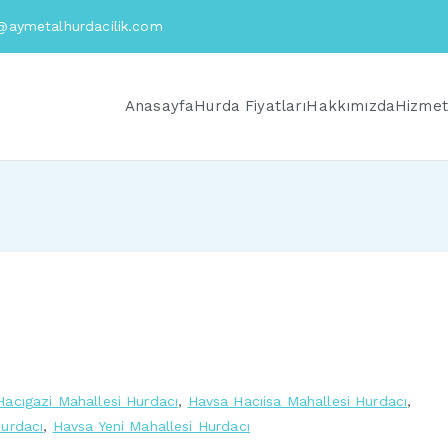
@aymetalhurdacilik.com
Anasayfa
Hurda Fiyatları
Hakkımızda
Hizmet
acıgazi Mahallesi Hurdacı
,
Havsa Hacıisa Mahallesi Hurdacı
,
Hurdacı
,
Havsa Yeni Mahallesi Hurdacı