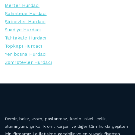
Merter Hurdacı
Şahintepe Hurdacı
Şirinevler Hurdacı
Suadiye Hurdacı
Tahtakale Hurdacı
Topkapı Hurdacı
Yenibosna Hurdacı
Zümrütevler Hurdacı
Demir, bakır, krom, paslanmaz, kablo, nikel, çelik,
alüminyum, çinko, krom, kurşun ve diğer tüm hurda çeşitleri
için firmamız ile iletişime geçebilir ve en yüksek fiyattan