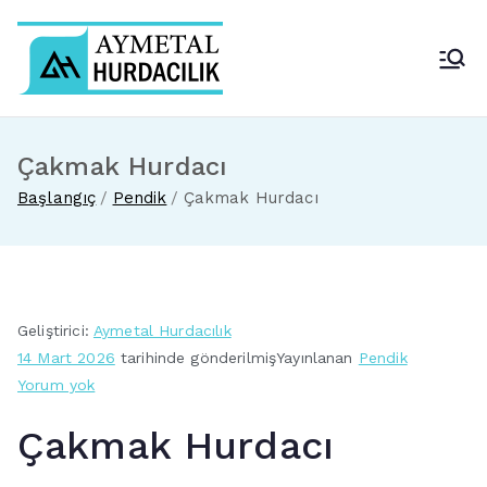
İçeriğe
geç
Aymetal Hurdacılık
En Yakın Hurdacı
Çakmak Hurdacı
Başlangıç
Pendik
Çakmak Hurdacı
Geliştirici:
Aymetal Hurdacılık
14 Mart 2026
tarihinde gönderilmiş
Yayınlanan
Pendik
Çakmak
Yorum yok
Hurdacı
Çakmak Hurdacı