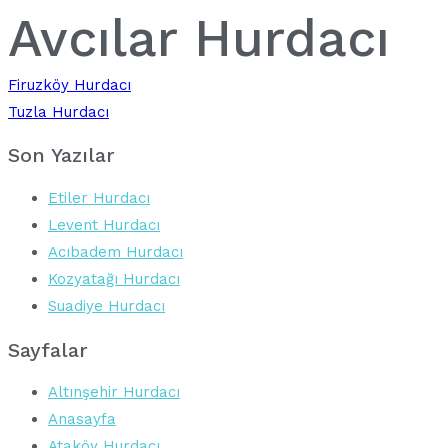
Avcılar Hurdacı
Yazı
Firuzköy Hurdacı
Tuzla Hurdacı
gezinmesi
Son Yazılar
Etiler Hurdacı
Levent Hurdacı
Acıbadem Hurdacı
Kozyatağı Hurdacı
Suadiye Hurdacı
Sayfalar
Altınşehir Hurdacı
Anasayfa
Ataköy Hurdacı