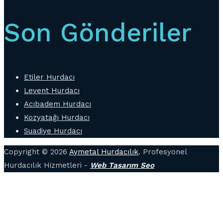
Son Gönderiler
Etiler Hurdacı
Levent Hurdacı
Acıbadem Hurdacı
Kozyatağı Hurdacı
Suadiye Hurdacı
Copyright © 2026
Aymetal Hurdacılık
. Profesyonel
Hurdacılık Hizmetleri -
Web Tasarım Seo
B
d