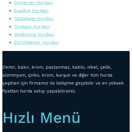
Şirinevler Hurdacı
Suadiye Hurdacı
Tahtakale Hurdacı
Topkapı Hurdacı
Yenibosna Hurdacı
Zümrütevler Hurdacı
Demir, bakır, krom, paslanmaz, kablo, nikel, çelik,
alüminyum, çinko, krom, kurşun ve diğer tüm hurda
çeşitleri için firmamız ile iletişime geçebilir ve en yüksek
fiyattan hurda satışı yapabilirsiniz.
Hızlı Menü