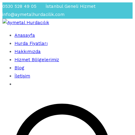
İçeriğe
0530 528 49 05
İstanbul Geneli Hizmet
geç
info@aymetalhurdacilik.com
Anasayfa
En Yakın Hurdacı
Aymetal Hurdacılık
Hurda Fiyatları
Hakkımızda
Hizmet Bölgelerimiz
Blog
İletişim