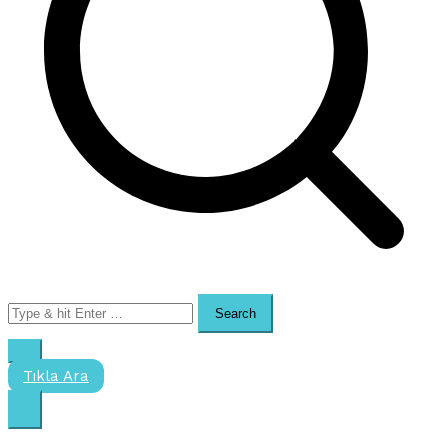
Search
for:
Tıkla Ara