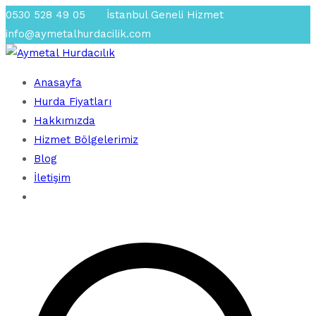
İçeriğe
0530 528 49 05
İstanbul Geneli Hizmet
geç
info@aymetalhurdacilik.com
Anasayfa
En Yakın Hurdacı
Aymetal Hurdacılık
Hurda Fiyatları
Hakkımızda
Hizmet Bölgelerimiz
Blog
İletişim