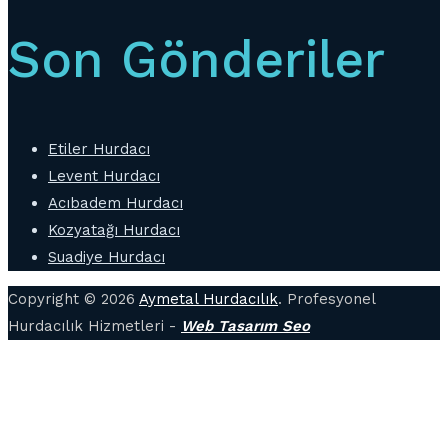
Son Gönderiler
Etiler Hurdacı
Levent Hurdacı
Acıbadem Hurdacı
Kozyatağı Hurdacı
Suadiye Hurdacı
Copyright © 2026
Aymetal Hurdacılık
. Profesyonel
Hurdacılık Hizmetleri -
Web Tasarım Seo
B
d