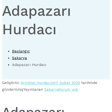
Adapazarı
Hurdacı
Başlangıç
Sakarya
Adapazarı Hurdacı
Geliştirici:
Aymetal Hurdacılık
11 Şubat 2026
tarihinde
Adapazarı
gönderilmiş
Yayınlanan
Sakarya
Yorum yok
Hurdacı