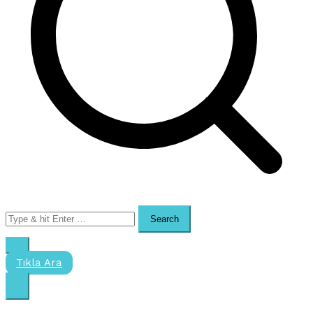
Search
for:
Tıkla Ara