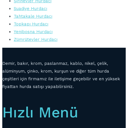
Şirinevler Hurdacı
Suadiye Hurdacı
Tahtakale Hurdacı
Topkapı Hurdacı
Yenibosna Hurdacı
Zümrütevler Hurdacı
Demir, bakır, krom, paslanmaz, kablo, nikel, çelik,
alüminyum, çinko, krom, kurşun ve diğer tüm hurda
çeşitleri için firmamız ile iletişime geçebilir ve en yüksek
fiyattan hurda satışı yapabilirsiniz.
Hızlı Menü